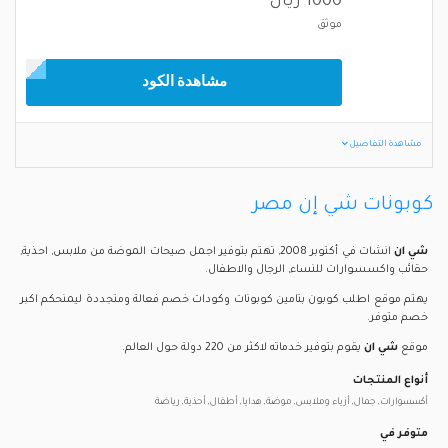
1000 ريال
موثق
مشاهدة الكود
مشاهدة التفاصيل
كوبونات شي إن مصر
شي ان
انشات في أكتوبر 2008, تهتم بتوفير اجمل صيحات الموضة من ملابس, احذية,
حقائب واكسسوارات للنساء, الرجال والاطفال.
يهتم موقع اطلب كوبون بتامين كوبونات وكودات خصم فعالة ومتجددة ليمنحكم اكبر
خصم متوفر.
موقع
شي ان
يقوم بتوفير خدماته لاكثر من 220 دولة حول العالم.
أنواع المنتجات
أكسسوارات, جمال, أزياء وملابس, موضة, هدايا, أطفال, أحذية, رياضة
متوفر في