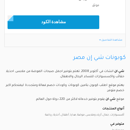
موثق
مشاهدة الكود
مشاهدة التفاصيل
كوبونات شي إن مصر
شي ان
انشات في أكتوبر 2008, تهتم بتوفير اجمل صيحات الموضة من ملابس, احذية,
حقائب واكسسوارات للنساء, الرجال والاطفال.
يهتم موقع اطلب كوبون بتامين كوبونات وكودات خصم فعالة ومتجددة ليمنحكم اكبر
خصم متوفر.
موقع
شي ان
يقوم بتوفير خدماته لاكثر من 220 دولة حول العالم.
أنواع المنتجات
أكسسوارات, جمال, أزياء وملابس, موضة, هدايا, أطفال, أحذية, رياضة
متوفر في